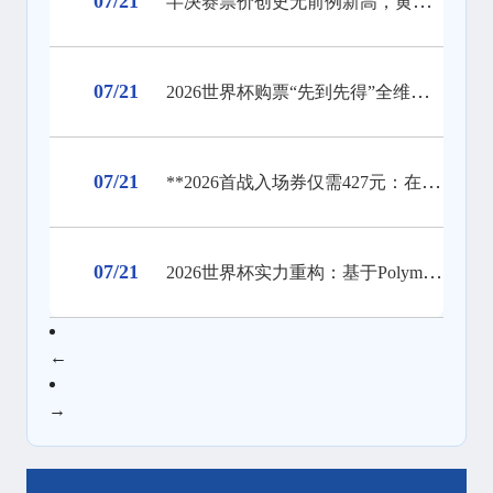
07/21
半决赛票价创史无前例新高，黄牛感叹：抢票热潮前所未见
07/21
2026世界杯购票“先到先得”全维度拆解：规则盲区、抢票雷区与逆袭路径的终极推演
07/21
**2026首战入场券仅需427元：在哨响前，让沉默彻底失声**
07/21
2026世界杯实力重构：基于Polymarket赔率的32强分层解析
←
→