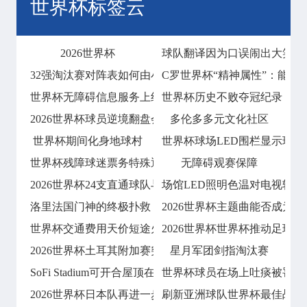
世界杯标签云
2026世界杯
球队翻译因为口误闹出大笑话
32强淘汰赛对阵表如何由小组第三分布决定
C罗世界杯“精神属性”：能否
世界杯无障碍信息服务上线
世界杯历史不败夺冠纪录！阿
2026世界杯球员逆境翻盘会否成为经典？
多伦多多元文化社区
世界杯期间化身地球村
世界杯球场LED围栏显示球迷
世界杯残障球迷票务特殊通道
无障碍观赛保障
2026世界杯24支直通球队与8支复活球
场馆LED照明色温对电视转
洛里法国门神的终极扑救
2026世界杯主题曲能否成为经
世界杯交通费用天价短途火车往返票售价15
2026世界杯世界杯推动足球
2026世界杯土耳其附加赛突围
星月军团剑指淘汰赛
SoFi Stadium可开合屋顶在七月
世界杯球员在场上吐痰被罚款
2026世界杯日本队再进一步
刷新亚洲球队世界杯最佳战绩