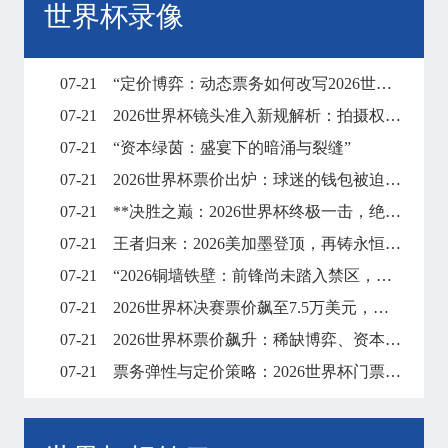
世界杯录像
07-21
“定价博弈：动态票务如何改写2026世界杯财富格局”
07-21
2026世界杯镜头准入新规解析：拍摄权限调整与现场执行要点
07-21
“资本绿茵：盛宴下的暗涌与裂缝”
07-21
2026世界杯票价出炉：球迷的钱包被迫“踢满全场”
07-21
**决胜之巅：2026世界杯终极一击，绝杀封王**
07-21
王者归来：2026美加墨登顶，再铸永恒传奇
07-21
“2026铜墙铁壁：前锋尚未踏入禁区，梦想已碎在防线之外”
07-21
2026世界杯决赛票价飙至7.5万美元，天价门票创下历史纪录
07-21
2026世界杯票价飙升：稀缺博弈、资本暗战与全球体育消费版图的结构性重塑
07-21
票务弹性与定价策略：2026世界杯门票市场的溢价平衡机制