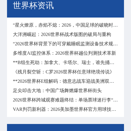
世界杯资讯
“星火燎原，赤焰不熄：2026，中国足球的破晓时刻”
大洋洲崛起：2026世界杯战术版图的破局与重构
“2026世界杯背景下的可穿戴睡眠监测设备技术规范与标准化路径研究”
多维度AI监控体系：2026世界杯越位判测技术革新
**B组生死劫：加拿大、卡塔尔、瑞士，谁先捅破突围的天花板？**
《残月裂空斩：C罗2026世界杯任意球绝境传说》
**2026世界杯E组解码：德意志战车迎战美洲双雄，死亡之组悬念丛生**
足尖叩击大地：中国广场舞燃爆世界杯街头
2026世界杯跨城观赛难题终结：单场票球迷行李“空手到”极速转运方案深度拆解
VAR判罚新利器：2026美加墨世界杯官方用球技术解析